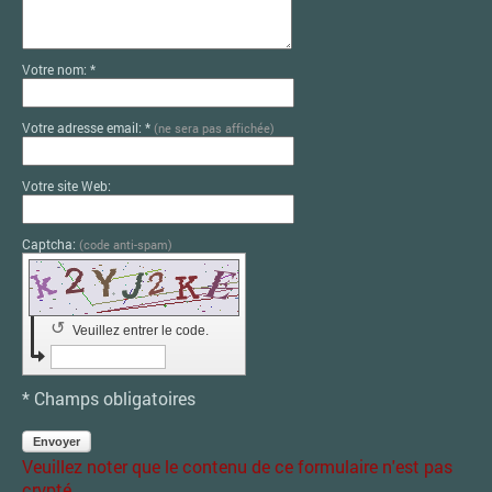
Votre nom: *
Votre adresse email: *
(ne sera pas affichée)
Votre site Web:
Captcha:
(code anti-spam)
↺
Veuillez entrer le code.
* Champs obligatoires
Envoyer
Veuillez noter que le contenu de ce formulaire n'est pas
crypté