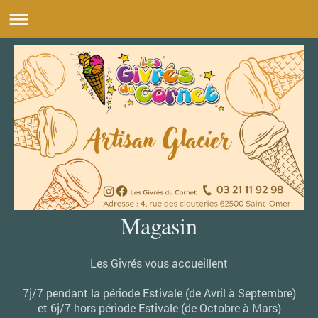
Magasin
Les Givrés vous accueillent
7j/7 pendant la période Estivale (de Avril à Septembre)
et 6j/7 hors période Estivale (de Octobre à Mars)