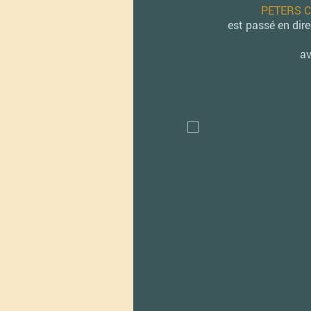
PETERS C
est passé en dir
av