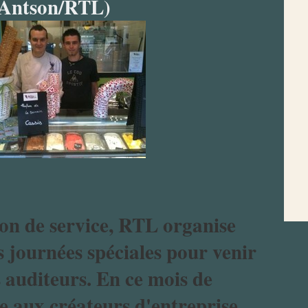
Antson/RTL)
ion de service, RTL organise
 journées spéciales pour venir
s auditeurs. En ce mois de
e aux créateurs d'entreprise.