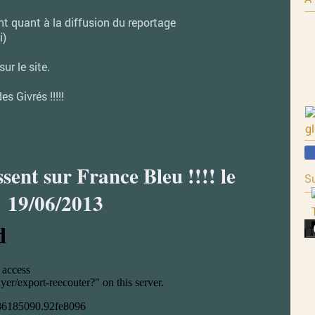
t quant à la diffusion du reportage
i)
ur le site.
s Givrés !!!!!
sent sur France Bleu !!!! le
Su
19/06/2013