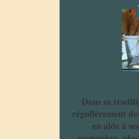
Dans sa tradit
régulièrement des
en aide à se
septembre, plac