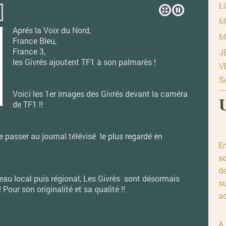
L
M
Aprés la Voix du Nord,
M
France Bleu,
France 3,
J
les Givrés ajoutent TF1 à son palmarès !
V
S
Voici les 1er images des Givrés devant la caméra
de TF1 !!
de passer au journal télévisé le plus regardé en
E
so
de
eau local puis régional, Les Givrés sont désormais
su
 Pour son originalité et sa qualité !!
ac
À