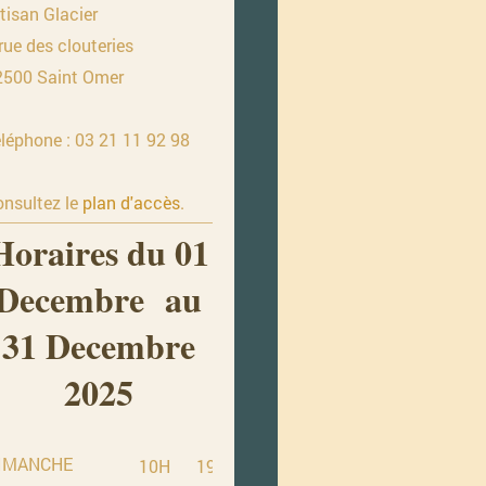
tisan Glacier
rue des clouteries
2500 Saint Omer
léphone : 03 21 11 92 98
onsultez le
plan d'accès
.
Horaires du 01
Decembre au
31 Decembre
2025
IMANCHE
10H
19H