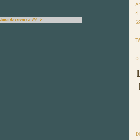
Ar
4 
 plaisir de saison
sur WAT.tv
6
Té
C
D