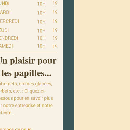
UNDI
19H
10H
ARDI
19H
10H
ERCREDI
19H
10H
EUDI
19H
10H
ENDREDI
10H
19H
AMEDI
10H
19H
Un plaisir pour
les papilles...
ntremets, crèmes glacées,
rbets, etc. : Cliquez ci-
ssous pour en savoir plus
r notre entreprise et notre
tivité...
 propos de nous